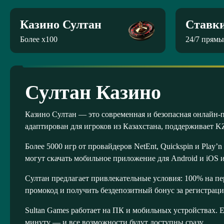
Казино Султан
Ставки
Более x100
24/7 прям
Султан Казино
Казино Султан — это современная и безопасная онлайн-
адаптирован для игроков из Казахстана, поддерживает KZ
Более 5000 игр от провайдеров NetEnt, Quickspin и Play
могут скачать мобильное приложение для Android и iOS и
Султан предлагает привлекательные условия: 100% на п
промокод и получить бездепозитный бонус за регистраци
Sultan Games работает на ПК и мобильных устройствах. Е
минуту — и все возможности будут доступны сразу.