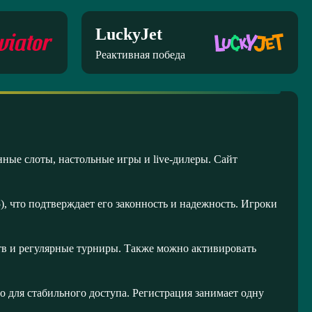
LuckyJet
Реактивная победа
ные слоты, настольные игры и live-дилеры. Сайт
), что подтверждает его законность и надежность. Игроки
тв и регулярные турниры. Также можно активировать
о для стабильного доступа. Регистрация занимает одну