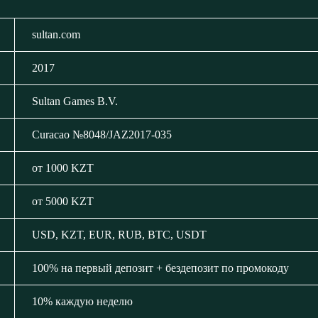
sultan.com
2017
Sultan Games B.V.
Curacao №8048/JAZ2017-035
от 1000 KZT
от 5000 KZT
USD, KZT, EUR, RUB, BTC, USDT
100% на первый депозит + бездепозит по промокоду
10% каждую неделю