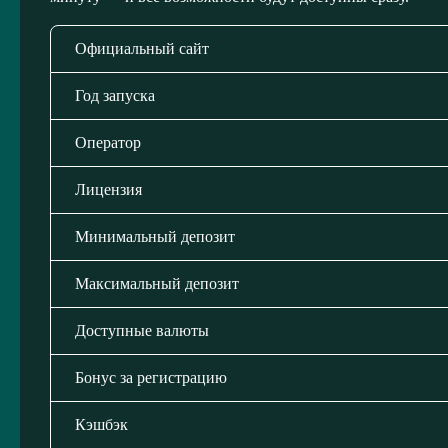
Официальный сайт
Год запуска
Оператор
Лицензия
Минимальный депозит
Максимальный депозит
Доступные валюты
Бонус за регистрацию
Кэшбэк