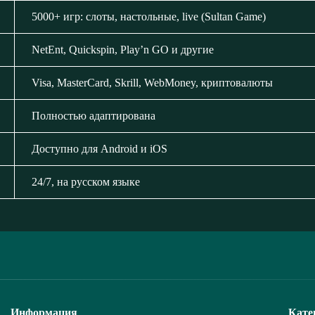
5000+ игр: слоты, настольные, live (Sultan Game)
NetEnt, Quickspin, Play’n GO и другие
Visa, MasterCard, Skrill, WebMoney, криптовалюты
Полностью адаптирована
Доступно для Android и iOS
24/7, на русском языке
Информация
Кате