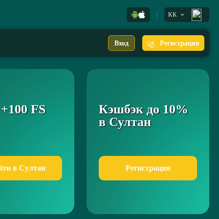
KK
+
Вход
Регистрация
 +100 FS
Кэшбэк до 10%
в Султан
йти в Султан
Регистрация